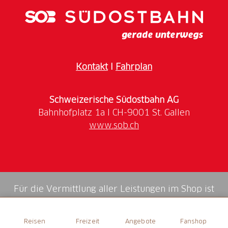
Kontakt
I
Fahrplan
Schweizerische Südostbahn AG
www.sob.ch
Für die Vermittlung aller Leistungen im Shop ist
die Swiss Booking AG verantwortlich.
Reisen
Freizeit
Angebote
Fanshop