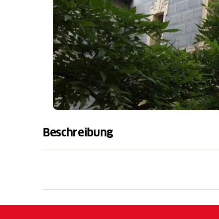
Beschreibung
Die regelmässige Tätigkeit des Mahlens in 
Kastanien in der Graa von Cabbio, die gefüh
Unterhal'ungsaktivitäten bilden das Angebo
Schulklassen.
Im Jahr 2022 wird das Ethnografische Mus