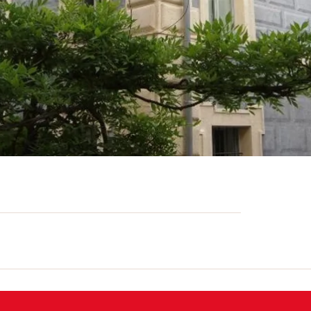
der Bruzella-Mühle, das Trocknen von
rten Ausflüge und die geförderten
t für Einzelbesucher, Gruppen oder
eum des Muggiotals (MEVM) an seinem