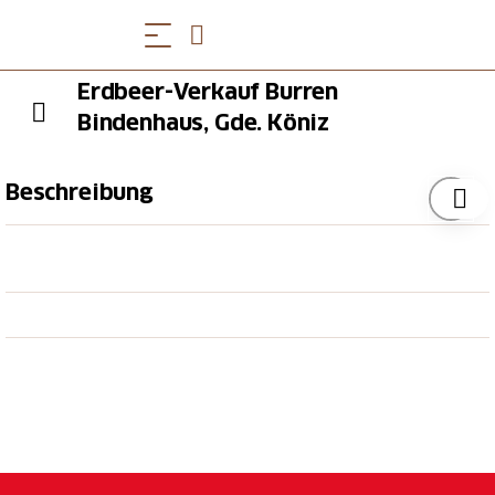
Erdbeer-Verkauf Burren
Bindenhaus, Gde. Köniz
Beschreibung
Dieser Zwischenhalt liegt zwar nicht direkt an der
Strecke, aber die 200 Meter lange zusätzliche Fahrt
lohnt sich für alle Erdbeer-Liebhaberinnen und -
Liebhaber. Denn etwas steht nicht in Frage:
Selbstgepflückte Erdbeeren sind die Besten! Aber
Achtung – «es het solangs het» (es hat solange es hat).
Beim Landwirtschaftsbetrieb Burren Bindenhaus
handelt es sich um einen Familienbetrieb. Sie
betreiben neben dem Erdbeeranbau auch noch
Mutterkuhhaltung und Ackerbau für den eigenen