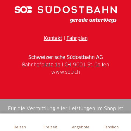
Futterbedarf.
Öffnungszeiten
Informationen zu den aktuellen Öffnungszeiten
Kontakt
I
Fahrplan
finden Sie
hier.
Schweizerische Südostbahn AG
www.sob.ch
Für die Vermittlung aller Leistungen im Shop ist
die Swiss Booking AG verantwortlich.
Reisen
Freizeit
Angebote
Fanshop