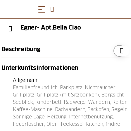
Egner- Apt.Bella Ciao
Beschreibung
Muralto-Locarno: An schönster Südlage, oberhalb von
Unterkunftsinformationen
Muralto über dem Lago Maggiore, inmitten einer
grossartigen Parklandschaft mit über 150
Allgemein
Pflanzenarten.: Eine Oase der Ruhe. Ökologischer
Familienfreundlich, Parkplatz, Nichtraucher,
Betrieb mit Solaranlage für Warmwasser und 2 Luft-
Grillplatz, Grillplatz (mit Sitzbänken), Bergsicht,
Wärmepumpen für die Energie. 2 Häuser in
Seeblick, Kinderbett, Radwege, Wandern, Reiten,
terrassierter Lage, immer mit Sicht auf den See und
Kaffee-Maschine, Radwandern, Backofen, Segeln,
Berge des Gambarogno mit dem Monte Tamaro.
Sonnige Lage, Heizung, Internetbenutzung,
Gemütliche, freistehende Ferienanlage "Egner",
Feuerlöscher, Ofen, Teekessel, kitchen, fridge
umgeben von Bäumen. 2 Häuser in der Residenz. 5