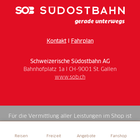
grossem Hunger täglich offen.
Kontakt
I
Fahrplan
Schweizerische Südostbahn AG
www.sob.ch
Für die Vermittlung aller Leistungen im Shop ist
die Swiss Booking AG verantwortlich.
Reisen
Freizeit
Angebote
Fanshop