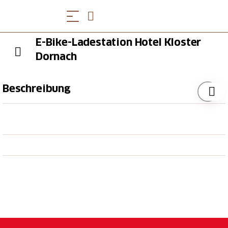
E-Bike-Ladestation Hotel Kloster
Dornach
Beschreibung
Wir bieten einen besonderen Ort mit einer über
350-jährigen Geschichte und zeitgenössischen
Akzenten in der Gestaltung und im
Veranstaltungsprogramm. Setzen Sie sich auf die
Terrasse in unserem Klostergarten und geniessen Sie
die für uns speziell hergestellte Klosterbratwurst.
Oder feiern Sie am festlich weiss gedeckten Tisch
Ihren nächsten Geburtstag mit einem ausgiebigen
Essen aus unserer saisonal angepassten Karte. Unser
Klosterrestaurant steht Ihnen ob mit kleinem oder