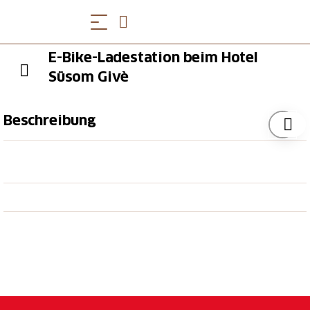
E-Bike-Ladestation beim Hotel
Süsom Givè
Beschreibung
Drei Steckdosen
Standort: beim Veloständer
Öffnungszeiten
Rund um die Uhr zugänglich