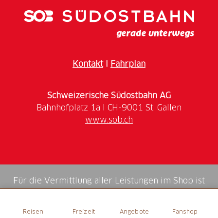
Kontakt
I
Fahrplan
Schweizerische Südostbahn AG
www.sob.ch
Für die Vermittlung aller Leistungen im Shop ist
die Swiss Booking AG verantwortlich.
Reisen
Freizeit
Angebote
Fanshop