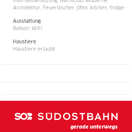
Internetbenutzung, Nachtclub, Moderne
Restaurant 150 m, Bäckerei 230 m, Café 200 m,
Architektur, Feuerlöscher, Ofen, kitchen, fridge
Fußgängerzone 850 m, Zentrum zu Fuss in 15
Minuten erreichbar, Bushaltestelle "Ascona le scuole"
Ausstattung
160 m, Bahnstation "SBB-CFF Locarno-Muralto" 4.3
Balkon, WiFi
km, Sandstrand "Bagno Pubblico Ascona" 800 m,
Badesee "Lago Maggiore" 700 m, See Lago Maggiore
Haustiere
600 m. Golfplatz (18 Loch) 850 m, Tennis 400 m,
Haustiere erlaubt
Minigolf 350 m. Nahe gelegene Sehenswürdigkeiten:
Isola di Brissago, Mercato Luino, IT, Falconeria
Locarno, Lido di Locarno, Madonna del Sasso /
Cardada, Piazza Grande, Locarno. Bekannte Seen in
der Umgebung sind gut erreichbar: Lago di Como,
Lago di Lugano. Wandergebiete: Cardada, Tamaro,
Monte Verità, Vallemaggia, Centovalli, Valle
Verzasca,Valle Onsernone. Bitte beachten: geeignet
für Familien, geeignet für Senioren. Das Foto ist nur
ein Hausbeispiel.