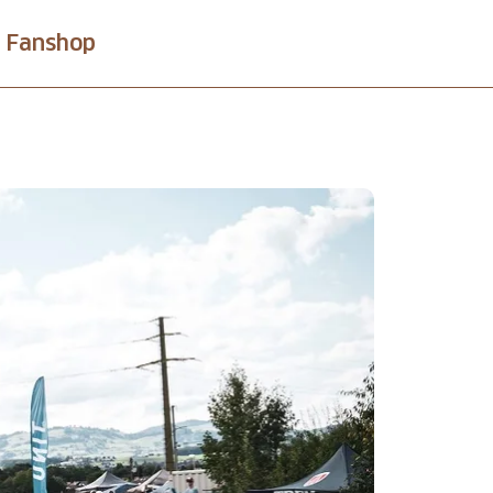
Fanshop