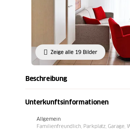
Zeige alle 19 Bilder
Beschreibung
Ascona: Schönes, komfortables Appartementha
Stockwerken. 13 Wohnungen in der Residenz
Unterkunftsinformationen
ruhige, sonnige Lage, 650 m vom See, 750 m
Mitbenutzung: Terrasse (65 m2). Im Hause: F
Allgemein
Sonnenterrasse, Zentralheizung, Waschmasc
Familienfreundlich, Parkplatz, Garage,
extra). Zufahrt bis zum Haus. Parkplatz (bes