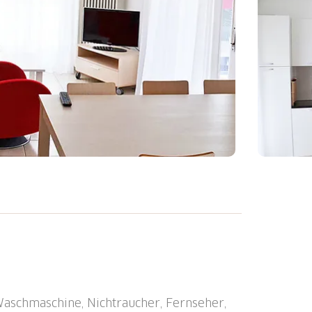
us "Corallo (Utoring)", 195 m.ü.M., auf 4
. Im Ort, 200 m vom Zentrum, zentrale,
 vom Strand, an einer Strasse. Zur
ahrstuhl, Einstellraum für Fahrräder,
hine, Wäschetrockner (zur Mitbenutzung,
 Waschmaschine, Nichtraucher, Fernseher,
chränkte Anzahl, extra) beim Haus,