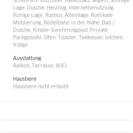
Schwimm- und/oder Hallenbad, Segeln, Sonnige
schmale Zufahrt bis zum Haus (100 m Naturweg). Im
Lage, Dusche, Heizung, Internetbenutzung,
Winter bitte Schneeketten mitbringen, im Winter 4x4
Ruhige Lage, Rustico, Alleinlage, Rustikale
empfohlen. Parkplatz (für 5 Autos) beim Haus,
Möblierung, Rodelbahn in der Nähe, Bad /
Einzelgarage. Einkaufsgeschäft 5 km,
Dusche, Kinder-Swimmingpool, Private
Lebensmittelgeschäft 5 km, Restaurant 5 km,
Parkgebühr, Ofen, Toaster, Teekessel, kitchen,
Bushaltestelle "Stalden, Post" 2.5 km, Bahnstation
fridge
"Sarnen" 4 km, Badesee "Sarnersee" 5 km.
Luftseilbahn 18 km, Bergeisenbahn 11 km,
Ausstattung
Skisportanlagen 25 km. Nahe gelegene
Balkon, Terrasse, WiFi
Sehenswürdigkeiten: Pilatus 12 km, Luzern 25 km.
Bekannte Skigebiete sind gut erreichbar: Engelberg
Haustiere
40 km, Brünig-Hasliberg 30 km, Melchsee Frutt 25
Haustiere nicht erlaubt
km. Bekannte Seen in der Umgebung sind gut
erreichbar: Sarnersee 5 km, Vierwaldstättersee 12
km. Bitte beachten: Fahrzeug empfohlen. Geeignet für
Familien. Jugendgruppen nur auf Anfrage.