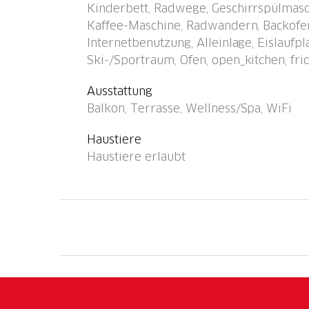
Kinderbett, Radwege, Geschirrspülmasc
Posses sur Bex" 450 m, Bahnstation "Les Po
Kaffee-Maschine, Radwandern, Backofen
Thermalbad "Lavey-les-Bains" 13 km. Minigo
Internetbenutzung, Alleinlage, Eislaufp
4.3 km, Eisfeld 4.2 km, Kinderspielplatz 4.2
Ski-/Sportraum, Ofen, open_kitchen, fri
Jugendgruppen. Bitte beachten: Ferienwohnu
dem gleichen Grundstück. Die Nachbarschaft
Ausstattung
Benehmen wird erwartet.
Balkon, Terrasse, Wellness/Spa, WiFi
Haustiere
Haustiere erlaubt