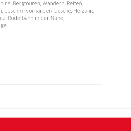
hine, Bergtouren, Wandern, Reiten,
sses sur Bex" 300 m, Hallenbad 6 km,
, Geschirr vorhanden, Dusche, Heizung,
lf 4.2 km, Gondelbahn 4.5 km, Skipisten
latz, Rodelbahn in der Nähe,
 km. Der Besitzer akzeptiert keine
dge
ng Ref. CH1881.20.1 befindet sich auf
 ist sehr lärmempfindlich. Ruhe und gutes