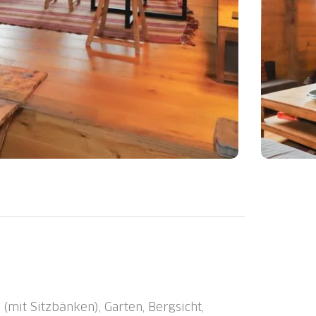
n: Chalet "Chalet La Grange", auf 2
 umgeben von Feldern. Im Ort, 50 m vom
 Skigebiet. Zur Mitbenutzung: grosser
enmöbel. Im Hause: Skiraum,
itte Schneeketten mitbringen. Öffentliche
(mit Sitzbänken), Garten, Bergsicht,
km, Bäckerei 4.3 km, Bushaltestelle "Les