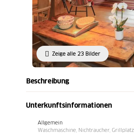
Zeige alle 23 Bilder
Beschreibung
Les Posses sur Bex 7 km von Villars-sur-Ollo
Stockwerken, Baujahr 1795 im Jahre 2021,
Unterkunftsinformationen
Zentrum von Les Posses sur Bex, 4.5 km vom
Garten. Zur Alleinbenutzung: Terrasse, Gart
Allgemein
Waschmaschine, Wäschetrockner. Im Winter b
Waschmaschine, Nichtraucher, Grillplatz 
Parkplätze 100 m. Lebensmittelgeschäft 4.5 