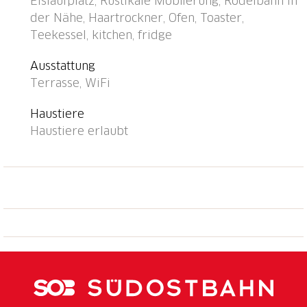
Eislaufplatz, Rustikale Möblierung, Rodelbahn in
300 m, Bäckerei 2 km, Fahrradverleih 2 km,
der Nähe, Haartrockner, Ofen, Toaster,
Bushaltestelle "Olivone, Bivio Somascona" 215 m,
Teekessel, kitchen, fridge
Bahnstation "Biasca FFS - SBB" 25 km. Wanderwege
ab Haus 10 m. Nahe gelegene Sehenswürdigkeiten:
Ausstattung
Castelli di Bellinzona UNESCO, mercato, Museo della
Terrasse, WiFi
Valle di Blenio, Chiesa Negrentino, Archivio Doneta,
Centro Campra spa & mountain bike, Splash & spa.
Haustiere
Bekannte Seen in der Umgebung sind gut erreichbar:
Haustiere erlaubt
Diga di Luzzone, Lago Retico, Lago Ritom, Lago
Maggiore (Locarno) Lago di Lugano. Wandergebiete:
Greina, Lucomagno, Valle di Blenio, Val Malvaglia,
Nara. Bitte beachten: Fahrzeug empfohlen. Tiere in
der Umgebung.