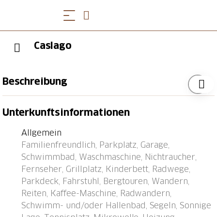
Caslago
Beschreibung
Caslano 12 km von Lugano: Gemütliches
Unterkunftsinformationen
Mehrfamilienhaus "Caslago". Am Ortsrand, 1 km vom
Zentrum, ruhige, sonnige Lage, 300 m vom See. Zur
Allgemein
Mitbenutzung: Liegewiese, wunderschöner Garten
Familienfreundlich, Parkplatz, Garage,
zum Entspannen, Schwimmbad beheizt (saisonale
Schwimmbad, Waschmaschine, Nichtraucher,
Verfügbarkeit: 01.Mai. - 20.Okt.). Aussendusche. Im
Fernseher, Grillplatz, Kinderbett, Radwege,
Hause: Fahrstuhl, Einstellraum für Fahrräder,
Parkdeck, Fahrstuhl, Bergtouren, Wandern,
Waschmaschine (extra), Trockenraum. Zufahrt bis
Reiten, Kaffee-Maschine, Radwandern,
zum Haus. Gemeinschaftsgarage beim Haus.
Schwimm- und/oder Hallenbad, Segeln, Sonnige
Einkaufsgeschäft 800 m, Restaurant 500 m,