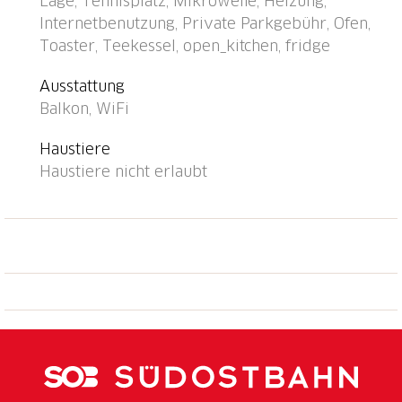
Lage, Tennisplatz, Mikrowelle, Heizung,
Bushaltestelle "Ponte Tresa" 1.1 km, Bahnstation
Internetbenutzung, Private Parkgebühr, Ofen,
"Caslano" 950 m. Golfplatz 3 km, Tennis 300 m. Bitte
Toaster, Teekessel, open_kitchen, fridge
beachten: geeignet für Familien, geeignet für
Senioren. Minigolf 1.2 km.
Ausstattung
Balkon, WiFi
Haustiere
Haustiere nicht erlaubt