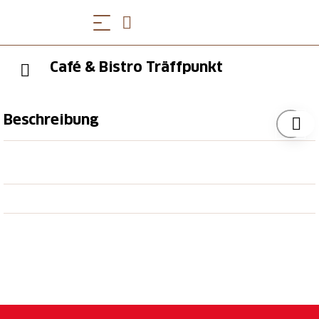
Café & Bistro Träffpunkt
Beschreibung
Kaffee aus der Rösterei im selben Haus,
hausgemachte Desserts, glutenfreies Angebot,
leckeres Etageren Zmorge und Brunch
Angebote. Von Montag bis Freitag gibt es jeweils ein
Mittagsmenü und Snacks. Die gemütliche Terrasse
bietet zusätzlichen Platz an.
Kontaktdaten
Tel. +41 (0)62 393 04 04