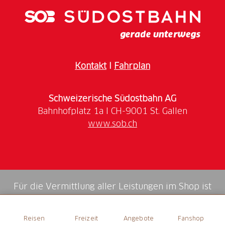
info@traff-punkt.ch
www.traff-punkt.ch
Öffnungszeiten
Kontakt
I
Fahrplan
Informieren Sie sich
hier
über die aktuellen
Öffnungszeiten.
Schweizerische Südostbahn AG
www.sob.ch
Für die Vermittlung aller Leistungen im Shop ist
die Swiss Booking AG verantwortlich.
Reisen
Freizeit
Angebote
Fanshop