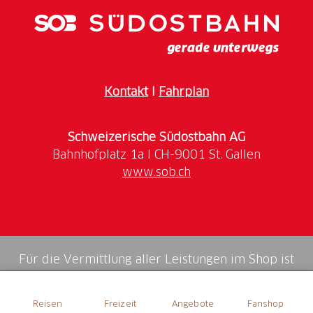
Hundefreundlich
Vegetarische Auswahl
Tualetta publica
Kontakt
I
Fahrplan
Schweizerische Südostbahn AG
www.sob.ch
Für die Vermittlung aller Leistungen im Shop ist
die Swiss Booking AG verantwortlich.
Reisen
Freizeit
Angebote
Fanshop