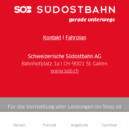
Kontakt
I
Fahrplan
Schweizerische Südostbahn AG
www.sob.ch
Für die Vermittlung aller Leistungen im Shop ist
die Swiss Booking AG verantwortlich.
Reisen
Freizeit
Angebote
Fanshop