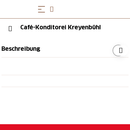
Café-Konditorei Kreyenbühl
Beschreibung
„Ob zu einem reichhaltigen Zmorge, einer
schmackhaften Mittagsverpflegung oder zu Kaffee
und Kuchen – Sie finden zu jeder Tageszeit etwas
Gluschtiges. Küche: Alles ofenfrisch aus der Backstube
und regionale Fleisch- und Käsespezialitäten
Infrastruktur: Wintergarten
Öffnungszeiten
Gemäss Website