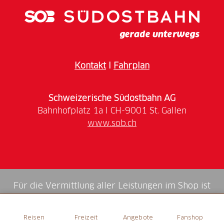
Bei so vielen Gründen gibt es kaum einen Weg um
das Café Haueter. Wir freuen uns Sie bei uns
begrüssen zu dürfen.
Öffnungszeiten
Kontakt
I
Fahrplan
Öffnungszeiten
Schweizerische Südostbahn AG
www.sob.ch
Für die Vermittlung aller Leistungen im Shop ist
die Swiss Booking AG verantwortlich.
Reisen
Freizeit
Angebote
Fanshop