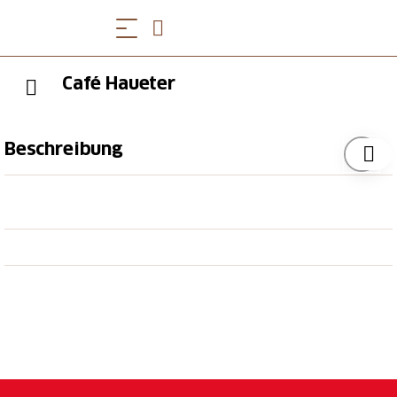
Café Haueter
Beschreibung
Schauen Sie in unserem Café mit Bäckerei vorbei
und entdecken Sie die Liebe zum Detail, lassen Sie
sich betören vom Reichtum verschiedener
Wohlgerüche, erfreuen Sie Ihr Gemüt bei einer
Kaffeekreation und einem anregenden Gespräch,
begeistern Sie sich von der Vielfalt unserer
hausgemachten Spezialitäten und Geschenken, testen
Sie sich durch die Aromen unserer
Spezialbrotauswahl, schmelzen Sie dahin beim
Anblick der Grand Cru Schokoladen Präsentationen...