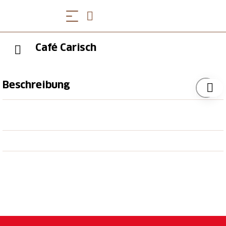
Café Carisch
Beschreibung
Die Speisekarte erinnert an die grossen
Kuchenburgen der Bündner Kaffeebarone, die rund
um den Globus wirkten. Das Haus soll allen
offenstehen. Natürlich freuen wir uns besonders über
die Theaterbesucher. Wollten Sie schon immer mal
Ihren Geburtstag in Carischs Café feiern? Oder ein
entspanntes Treffen auf halber Strecke zwischen St.
Moritz und Chur, New York und Tokio abhalten?
Sagen Sie uns Bescheid, wir haben silberne Salons
und Tapetenzimmer zu vergeben. Und natürlich