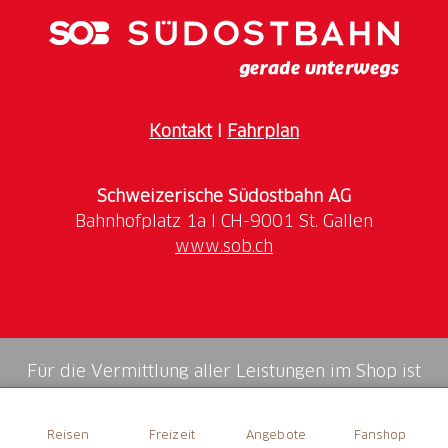
einen wunderbaren Garten zum Verweilen.
Kontakt
I
Fahrplan
Schweizerische Südostbahn AG
www.sob.ch
Für die Vermittlung aller Leistungen im Shop ist
die Swiss Booking AG verantwortlich.
Reisen
Freizeit
Angebote
Fanshop