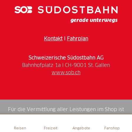
Anzahl Sitzplätze innen
45
Öffnungszeiten
Warme Küche
Kontakt
I
Fahrplan
11.30 - 14.00 Uhr
Schweizerische Südostbahn AG
www.sob.ch
Für die Vermittlung aller Leistungen im Shop ist
die Swiss Booking AG verantwortlich.
Reisen
Freizeit
Angebote
Fanshop