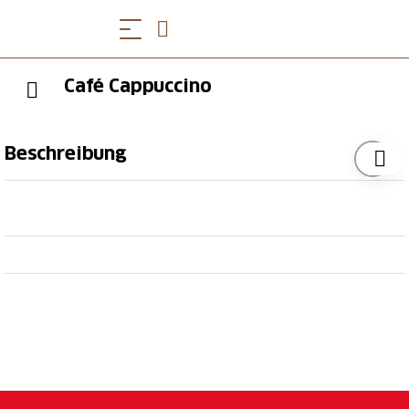
Café Cappuccino
Beschreibung
Das gemütliche Café Cappuccino liegt direkt an der
Hauptstrasse zwischen Affeier und Chummenbühl.
Der Treffpunkt für gross und klein. Dienstags ist das
Cappuccino geschlossen. An diesem Tag besteht die
Möglichkeit im Vorraum in Selbstbedienung von
Backwaren. Eine Kasse ist vor Ort.
Tipp
Nusstorte und Röteli-Torte