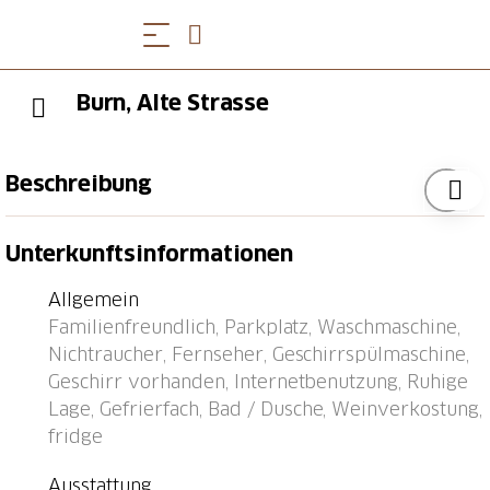
Burn, Alte Strasse
Beschreibung
Straßenbahn "Muri" 48.9 km, Bushaltestelle "Margeli"
Unterkunftsinformationen
0.3 km, Bahnstation "Kandersteg" 7.4 km, Fähre
"Faulensee (See)" 22.3 km.
Allgemein
Familienfreundlich, Parkplatz, Waschmaschine,
Nichtraucher, Fernseher, Geschirrspülmaschine,
Geschirr vorhanden, Internetbenutzung, Ruhige
Lage, Gefrierfach, Bad / Dusche, Weinverkostung,
fridge
Ausstattung