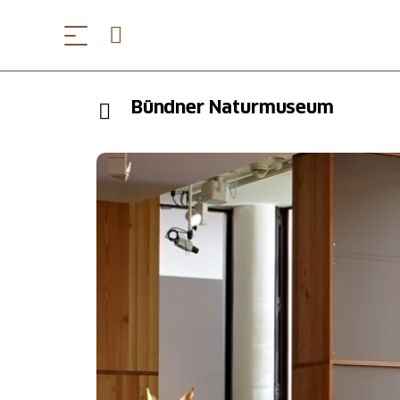
Bündner Naturmuseum