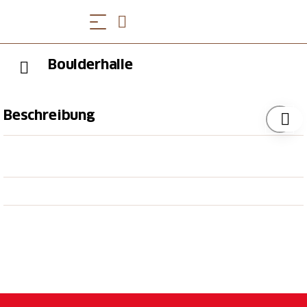
Boulderhalle
Beschreibung
Die neue GLKB Boulderhalle macht die lintharena sgu
zum regionalen Leistungszentrum mit nationaler
Bedeutung im Klettersport. Bouldern ist Klettern
ohne Seil und in Absprunghöhe. Die neue GLKB
Boulderhalle wurde am 23./24. September 2017 mit
einem grossen Fest eröffnet und ist seit 1. Oktober
2017 regulär in Betrieb. Mit einer Boulderfläche von
850 m2 ist es die grösste Boulderhalle der
Ostschweiz.