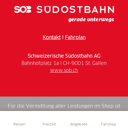
Kontakt
I
Fahrplan
Schweizerische Südostbahn AG
www.sob.ch
Für die Vermittlung aller Leistungen im Shop ist
die Swiss Booking AG verantwortlich.
Reisen
Freizeit
Angebote
Fanshop