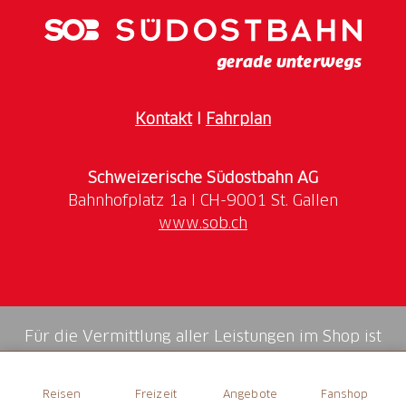
saisonale Speisen an.
Gut zu Wissen
E-Bike Ladestation vorhanden
Kontakt
I
Fahrplan
Öffnungszeiten
Informationen zu den aktuellen Öffnungszeiten
Schweizerische Südostbahn AG
finden Sie
hier.
www.sob.ch
Für die Vermittlung aller Leistungen im Shop ist
die Swiss Booking AG verantwortlich.
Reisen
Freizeit
Angebote
Fanshop