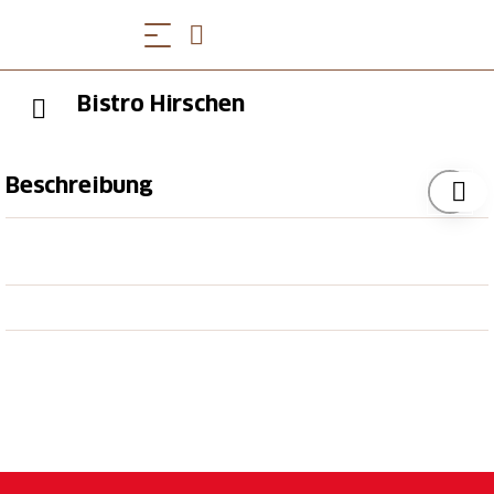
Bistro Hirschen
Beschreibung
Bei der schön eingerichteten Ecke mit Büchern zum
Schmökern im Innenbereich und der gemütlichen
Gartenterrasse mit Blick auf den ruhigen Weiher im
Aussenbereich, bleiben die ein oder anderen dann
doch etwas länger sitzen. Zum Glück ist die Karte
vielfältig und die Gastgeber:innen so herzlich. Wen
dann doch der grosse Hunger packt, kann sich im
Selbstbedienungsrestaurant Chloschtermuur
verköstigen. Dieses wird von denselben
Gastgeber:innen geführt und bietet frisch zubereitete,