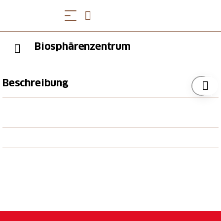
Biosphärenzentrum
Beschreibung
Das Zentrum oder Biosphärenmanagement
funktioniert in der Region als Drehscheibe zwischen
den Aufgaben Schutz, Umweltbildung, Entwicklung,
Marketing und Forschung.
target_blank:
Öffnungszeiten
Montag - Freitag: 8.00 bis 12.00 Uhr und 13.30 bis