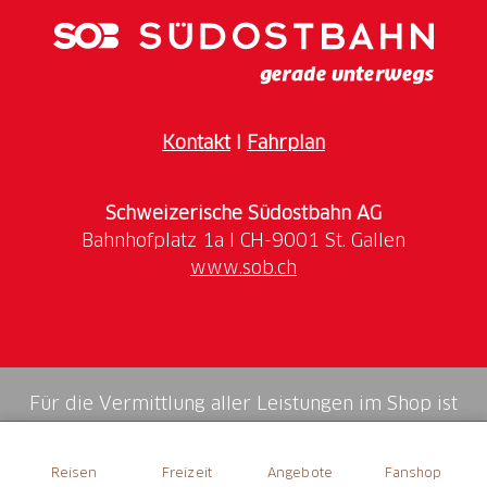
17.00 Uhr
Bitte beachten: 20 Minuten Fussmarsch ab Bahhof
Schüpfheim
Kontakt
I
Fahrplan
Schweizerische Südostbahn AG
www.sob.ch
Für die Vermittlung aller Leistungen im Shop ist
die Swiss Booking AG verantwortlich.
Reisen
Freizeit
Angebote
Fanshop