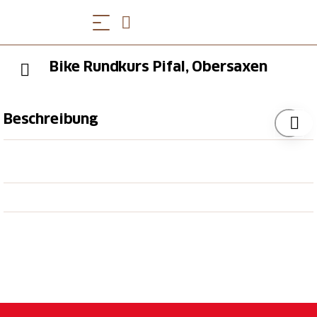
Bike Rundkurs Pifal, Obersaxen
Beschreibung
Die Bikestrecke liegt im schönen Pifal, sie beinhaltet
Sprünge, Steilwandkurven, Steingarten und Wellen-
Mulden. Es kann zwischen der kleinen Runde (ca.
0.900 km) und der grossen Runde (ca. 1.7 km)
gewählt werden. Die grosse Strecke weist wenige
Höhenmeter auf. Durch die vielen Richtungswechsel
ist sie jedoch intensiv und bietet kaum
Erholungsphasen.
Die kleine Runde ist eine permanente Strecke und
kann während des ganzen Jahres (sobald sie