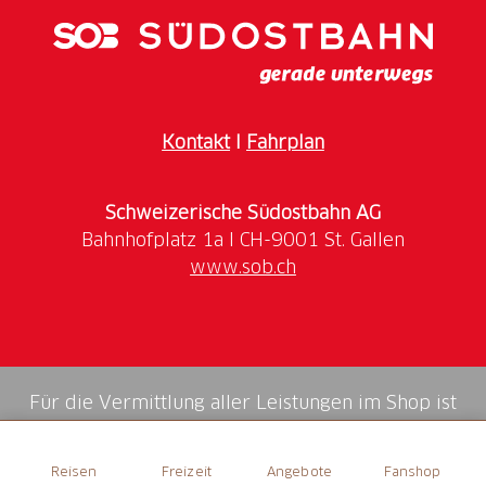
schneefrei ist), befahren werden. Start und Ziel
befinden sich direkt bei der Feuerstelle welche zum
Verweilen einlädt.
Kontakt
I
Fahrplan
Schweizerische Südostbahn AG
www.sob.ch
Für die Vermittlung aller Leistungen im Shop ist
die Swiss Booking AG verantwortlich.
Reisen
Freizeit
Angebote
Fanshop