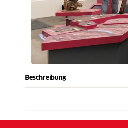
Beschreibung
Die betreute Infostelle empfiehlt sich als V
UNESCO-Welterbe Tektonik Sardona.
Broschüren und Flyer zum Mitnehmen, Publi
Ausstellung machen glustig, das Welterbege
Team der Infostelle erklärt die Besonderhe