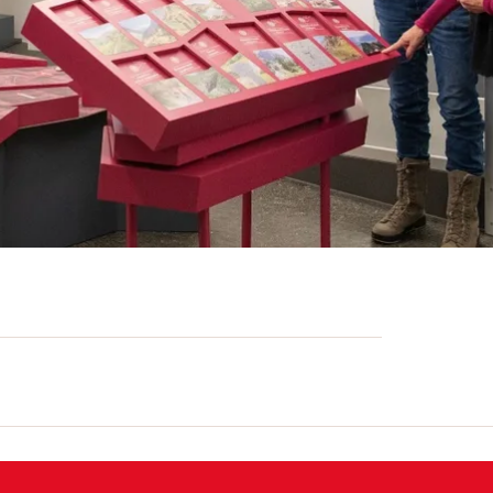
orbereitung für einen Abstecher ins
kationen zur Lektüre vor Ort und eine
biet vor der Haustüre zu erkunden. Das
iten der Tektonikarena Sardona und berät