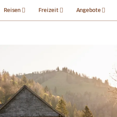
Reisen
Freizeit
Angebote