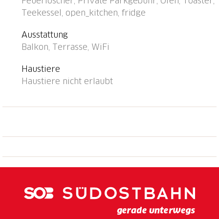
Feuerlöscher, Private Parkgebühr, Ofen, Toaster,
Loch) 8.5 km, Segelschule 8.7 km, Wanderwege ab
Teekessel, open_kitchen, fridge
Haus 50 m. Nahe gelegene Sehenswürdigkeiten:
Interlaken, Thun. Bekannte Seen in der Umgebung
Ausstattung
sind gut erreichbar: Thunersee, Oeschinensee.
Balkon, Terrasse, WiFi
Wandergebiete: Diemtigtal, Jungfrau Region.
Haustiere
Haustiere nicht erlaubt