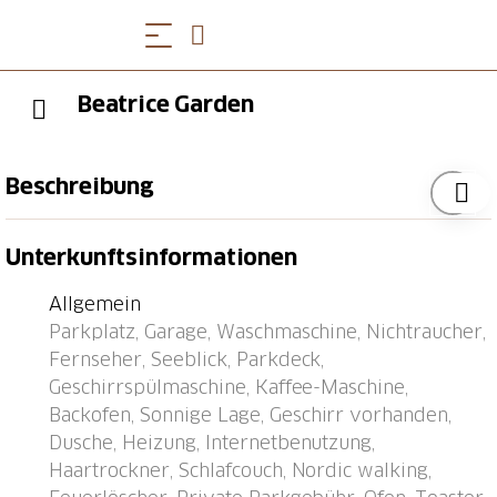
Beatrice Garden
Beschreibung
Komfortables Mehrfamilienhaus auf 4 Stockwerken.
Unterkunftsinformationen
Ruhige, sonnige Lage am Hang, in einem
Wohnquartier, 600 m vom See. Im Hause:
Allgemein
Einstellraum für Fahrräder, Zentralheizung,
Parkplatz, Garage, Waschmaschine, Nichtraucher,
Waschmaschine, Wäschetrockner (zur Mitbenutzung,
Fernseher, Seeblick, Parkdeck,
extra). Schmale Zufahrt bis 30 m zum Haus.
Geschirrspülmaschine, Kaffee-Maschine,
Treppenweg bis zum Haus. Gemeinschaftsgarage.
Backofen, Sonnige Lage, Geschirr vorhanden,
Lebensmittelgeschäft 600 m, Restaurant,
Dusche, Heizung, Internetbenutzung,
Bushaltestelle 350 m, Bahnstation 600 m, Freibad
Haartrockner, Schlafcouch, Nordic walking,
900 m, 600 m. Jacht-Hafen 5.5 km, Golfplatz (18