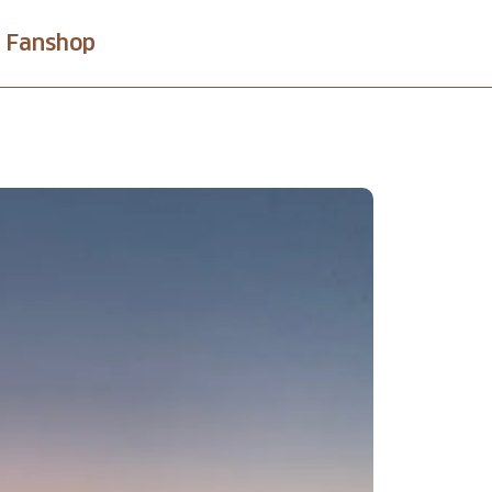
Fanshop