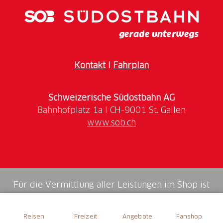
Öffnungszeiten
Tagsüber geöffnet
Kontakt
I
Fahrplan
Schweizerische Südostbahn AG
www.sob.ch
Für die Vermittlung aller Leistungen im Shop ist
die Swiss Booking AG verantwortlich.
Reisen
Freizeit
Angebote
Fanshop