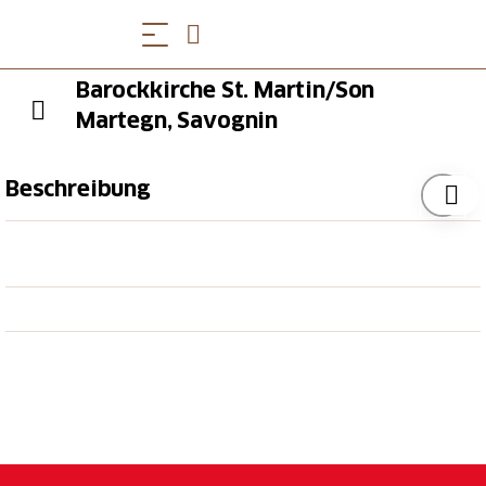
Barockkirche St. Martin/Son
Martegn, Savognin
Beschreibung
Im festlichen Innenraum in Kreuzform dominiert eine
monumentale Kuppelmalerei, 1681 vom Mailänder
Carlo Nuvolone und dessen Bruder Antonio
erschaffen. Sie stellt das Jenseits als himmlisches
Jerusalem, als Symbol des Paradieses dar. Die
Darstellung in sieben konzentrischen Kreisen, welche
die Ränge des Himmels darstellen, schafft die Illusion
einer hoch aufsteigenden Kuppel. Von gleicher Hand
stammen die Wandgemälde in Stuckrahmen über
den ursprünglichen Seitenaltären.