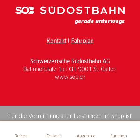
zu finden.
Kontakt
I
Fahrplan
Schweizerische Südostbahn AG
www.sob.ch
Für die Vermittlung aller Leistungen im Shop ist
die Swiss Booking AG verantwortlich.
Reisen
Freizeit
Angebote
Fanshop