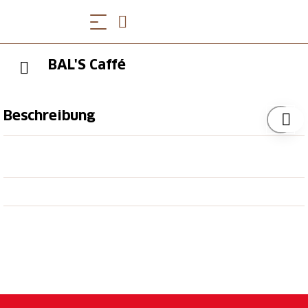
BAL'S Caffé
Beschreibung
Bal's Caffé im Herzen von Baden ist ein Ort zum
Ankommen und Geniessen. Ob knusprige Focaccia,
frisch zubereitete Crêpes oder hausgemachtes Eis.
Bei Bal's erwartet dich eine Vielfalt an Köstlichkeiten.
Aromatischer Kaffee, liebevoller Brunch und feine
Snacks machen jeden Besuch besonders.
Öffnungszeiten
Die aktuellen
Öffnungszeiten
sind auf der Webseite