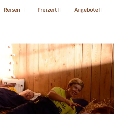
Reisen
Freizeit
Angebote