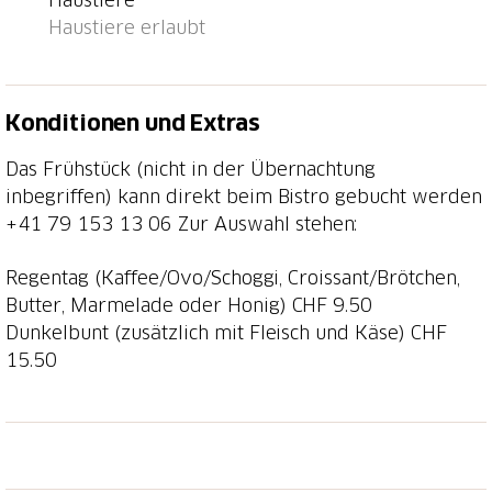
Fahrzeugmuseum. Das einzigartige Gebäude liegt am
Haustiere erlaubt
wohl einzigen Kreisel, auf dem ein echter Vampire-
Flieger kreist und wellenförmige Fussgängerstreifen
auf der Strasse liegen. Hier pulsiert das Leben. Unten
Konditionen und Extras
und oben. Perfekt, um vom Bistrostuhl aus dem
emsigen Treiben zuzuschauen. Fast wie in einem
Das Frühstück (nicht in der Übernachtung
Pariser Strassencafé, nur ein paar Dezibel lauter.
inbegriffen) kann direkt beim Bistro gebucht werden
Die Markthalle Altenrhein ist das einzige Gebäude
+41 79 153 13 06
Zur Auswahl stehen:
von Friedensreich Hundertwasser, das in der ganzen
Schweiz gebaut wurde. Im B&B Kugelturm bietet sich
Regentag (Kaffee/Ovo/Schoggi, Croissant/Brötchen,
die einzigartige und seltene Gelegenheit, in einem
Butter, Marmelade oder Honig) CHF 9.50
Haus des österreichischen Künstlers zu übernachten.
Dunkelbunt (zusätzlich mit Fleisch und Käse) CHF
Und zwar in einem 2-stöckigen Appartment, das für
15.50
1-2 Erwachsene gebucht werden kann (aus
Haftungsgründen sind keine Kinder erlaubt).