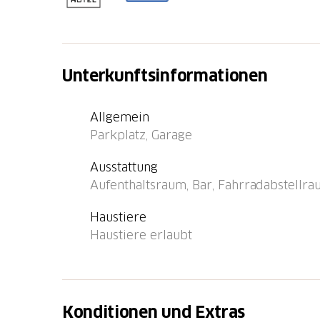
Natürlich wurde hier auch an die Velofahrer
sind auch in der Nähe (blaue Zone) zu find
können die Gäste den neuen Tag mit dem B&
herzhafte Angebot hat für alle etwas im Sort
Unterkunftsinformationen
eine Terrasse zum gemütlichen Verweilen 
Casual-Style lädt auch zum Geniessen und E
Allgemein
Parkplatz, Garage
Ausstattung
Aufenthaltsraum, Bar, Fahrradabstellrau
Haustiere
Haustiere erlaubt
Konditionen und Extras