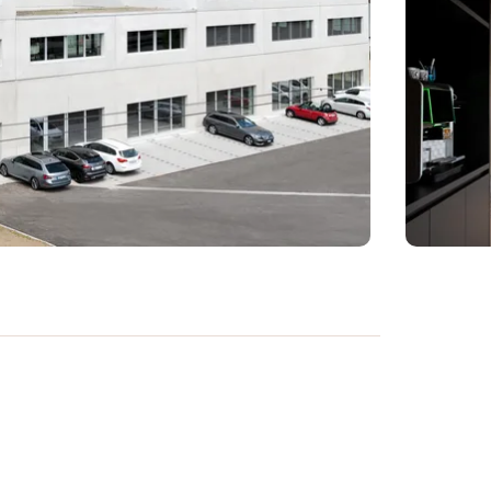
c-Hotel bietet 100 Doppel- und 4
den auch drei barrierefreie Zimmer
 erreichbar, da nur gerade drei
ur wenige Minuten von der A1, Ausfahrt
e Parklätze (kostenpflichtig) und eine
fügung, die mit dem PkW anreisen.