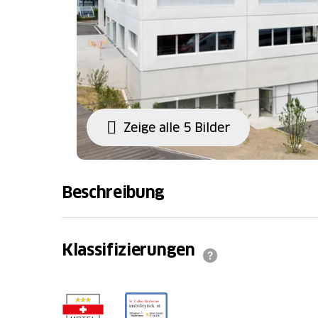
Zeige alle 5 Bilder
Beschreibung
Das moderne und lichtdurchflutete Econochi
Familienzimmer an. Selbstverständlich wer
Klassifizierungen
angeboten. Das Hotel ist optimal mit dem ÖV
Fussminuten vom Bahnhof St. Fiden sowie n
82 entfernt. In der Tiefgarage stehen privat
elektrische Ladestation den Gästen zur Ver