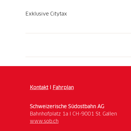
Exklusive Citytax
Kontakt
I
Fahrplan
Schweizerische Südostbahn AG
www.sob.ch