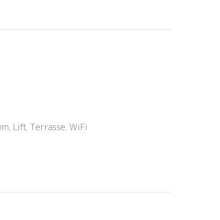
 (kostenfrei) gedacht. Weitere Parkplätze
en. Nebst einer komfortablen Übernachtung
B Frühstücksbuffet beginnen. Das
iment. Lässt es das Wetter zu, steht auch
bereit. Die Wohnzimmerlobby im Urban-
ntspannen ein.
m, Lift, Terrasse, WiFi