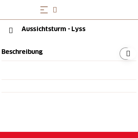
Aussichtsturm - Lyss
Beschreibung
Lyss feiert 2009 sein 1000-jähriges Bestehen. Aus
diesem Anlass hat die Personalwaldkoporation
(PWK) von Lyss zusammen mit der Gemeinde Lyss
und lokalen Partnern einen Aussichtsturm erstellt.
Der Turm ist aus Holz und steht auf der "Kreuzhöhe"
in Lyss. Er kann jederzeit besucht werden. Alpen und
Jura sind dann dank der 360° Rundumsicht zum
Greifen nah.