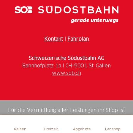
Kontakt
I
Fahrplan
Schweizerische Südostbahn AG
www.sob.ch
Für die Vermittlung aller Leistungen im Shop ist
die Swiss Booking AG verantwortlich.
Reisen
Freizeit
Angebote
Fanshop