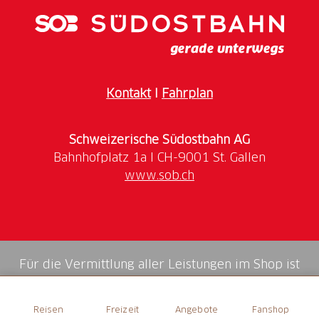
Berner Seeland hinweg auf die Jurakette. Da der
Turm dem Wind nicht allzu viel Widerstand bieten
soll, schwingt er ganz leicht hin und her.
Kontakt
I
Fahrplan
Schweizerische Südostbahn AG
www.sob.ch
Für die Vermittlung aller Leistungen im Shop ist
die Swiss Booking AG verantwortlich.
Reisen
Freizeit
Angebote
Fanshop