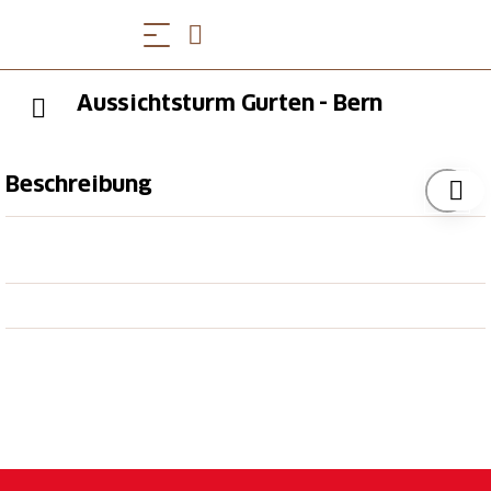
Aussichtsturm Gurten - Bern
Beschreibung
Der moderne, lichtdurchlässige Holz-Stahlturm auf
dem Gurten ist bereits einen Ausflug für sich wert.
Auf dem 22,5 Meter hohen Turm geniesst man bei
schönem Wetter eine eine fantastische Rundum-
Sicht. Lassen Sie Ihren Blick über die Hauptstadt mit
ihren UNESCO-geschützten Kuppeln, Türmen und
Dächern schweifen. Über das Mittelland mit seinen
lieblichen Dörfern, gepflegten Feldern und Wäldern.
Über die Alpen mit ihren, vom ewigen Schnee
bedeckten Viertausendern. Und schliesslich über das