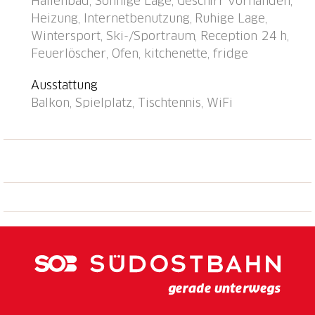
Hallenbad, Sonnige Lage, Geschirr vorhanden,
Restaurant 700 m, Bushaltestelle "Disentis/Mustér,
Heizung, Internetbenutzung, Ruhige Lage,
Pendicularas" 500 m, Bahnstation "Disentis" 2 km.
Wintersport, Ski-/Sportraum, Reception 24 h,
Luftseilbahn, Skilift, Skisportanlagen, Skipisten 700
Feuerlöscher, Ofen, kitchenette, fridge
m, Skibushaltestelle 50 m, Skischule 500 m,
Langlaufloipe 1.5 km, Kinderspielplatz 1 km.
Ausstattung
Bekannte Skigebiete sind gut erreichbar: Ski Arena
Balkon, Spielplatz, Tischtennis, WiFi
Andermatt/Sedrun/Disentis. Bitte beachten: Weitere
Unterkünfte sind buchbar. Alle Häuser/Wohnungen
sind individuell eingerichtet. Kinderskischule in der
Nähe des Hauses. Haus und Luftseilbahn sind bei
genügender Schneelage auf Skiern erreichbar. 1
Garagenplatz gratis (max. Höhe 1.95 m), zusätzlicher
Garagenplatz CHF 20.00/Woche. Öffnungszeiten
Reception: Montag/Mittwoch/Freitag: 18:00-18:30
Uhr, Samstag 08:30-09:30 Uhr und 16:00-17:30 Uhr,
Dienstag/Donnerstag/Sonntag geschlossen.