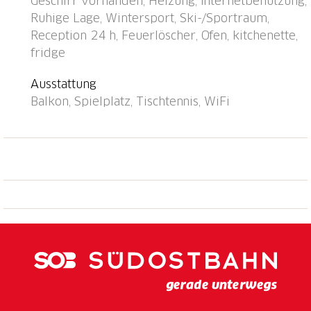
Geschirr vorhanden, Heizung, Internetbenutzung,
Restaurant 700 m, Bushaltestelle "Disentis/Mustér,
Ruhige Lage, Wintersport, Ski-/Sportraum,
Pendicularas" 500 m, Bahnstation "Disentis" 2 km.
Reception 24 h, Feuerlöscher, Ofen, kitchenette,
Luftseilbahn, Skilift, Skisportanlagen, Skipisten 700
fridge
m, Skibushaltestelle 50 m, Skischule 500 m,
Langlaufloipe 1.5 km, Kinderspielplatz 1 km.
Ausstattung
Bekannte Skigebiete sind gut erreichbar: Ski Arena
Balkon, Spielplatz, Tischtennis, WiFi
Andermatt/Sedrun/Disentis. Bitte beachten: Weitere
Unterkünfte sind buchbar. Alle Häuser/Wohnungen
sind individuell eingerichtet. Kinderskischule in der
Nähe des Hauses. Haus und Luftseilbahn sind bei
genügender Schneelage auf Skiern erreichbar. 1
Garagenplatz gratis (max. Höhe 1.95 m), zusätzlicher
Garagenplatz CHF 20.00/Woche. Öffnungszeiten
Reception: Montag/Mittwoch/Freitag: 18:00-18:30
Uhr, Samstag 08:30-09:30 Uhr und 16:00-17:30 Uhr,
Dienstag/Donnerstag/Sonntag geschlossen.