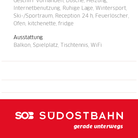
Geschirr vorhanden, Dusche, Heizung,
Restaurant 700 m, Bushaltestelle "Disentis/Mustér,
Internetbenutzung, Ruhige Lage, Wintersport,
Pendicularas" 500 m, Bahnstation "Disentis" 2 km.
Ski-/Sportraum, Reception 24 h, Feuerlöscher,
Luftseilbahn, Skilift, Skisportanlagen, Skipisten 700
Ofen, kitchenette, fridge
m, Skibushaltestelle 50 m, Skischule 500 m,
Langlaufloipe 1.5 km, Kinderspielplatz 1 km.
Ausstattung
Bekannte Skigebiete sind gut erreichbar: Ski Arena
Balkon, Spielplatz, Tischtennis, WiFi
Andermatt/Sedrun/Disentis. Bitte beachten: Weitere
Unterkünfte sind buchbar. Alle Häuser/Wohnungen
sind individuell eingerichtet. Kinderskischule in der
Nähe des Hauses. Haus und Luftseilbahn sind bei
genügender Schneelage auf Skiern erreichbar. 1
Garagenplatz gratis (max. Höhe 1.95 m), zusätzlicher
Garagenplatz CHF 20.00/Woche. Öffnungszeiten
Reception: Montag/Mittwoch/Freitag: 18:00-18:30
Uhr, Samstag 08:30-09:30 Uhr und 16:00-17:30 Uhr,
Dienstag/Donnerstag/Sonntag geschlossen.