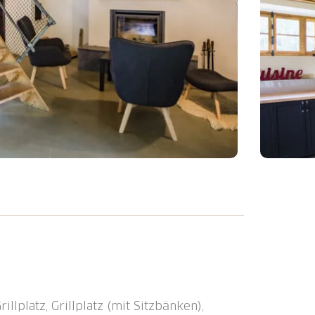
aus "chez MarEdo" befindet sich in
 km von St-Ursanne entfernt.
"Industrie-" und "Landhausstil" und bietet
z. Im Erdgeschoss befindet sich ein
en modernen Küche, ein Wohnzimmer mit
llplatz, Grillplatz (mit Sitzbänken),
x200, ein Badezimmer mit WC,