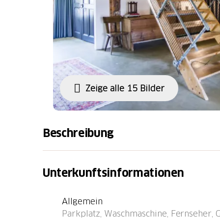
Zeige alle 15 Bilder
Beschreibung
Weitere Angaben des Anbieters: Das Ferienh
Montmelon Dessous, 200 m vom Doubs und 2
Unterkunftsinformationen
Diese grosse Wohnung ist eine Mischung aus 
bis zu 6 Personen (Max. 4 Erwachsener) Plat
Allgemein
grosser, einzigartiger Raum mit einer neu
Parkplatz, Waschmaschine, Fernseher, Gri
Fernseher und Klavier, ein Schlafsofa 140