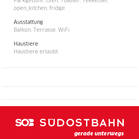
Parkgebühr, Ofen, Toaster, Teekessel,
Sehenswürdigkeiten: Falconeria, Locarno, Mercato
open_kitchen, fridge
Cannobio, Luino, Intra IT, Castelli di Bellinzona, Ponte
Tibetano, Aussichtspunkt Berge - See 150 m.
Ausstattung
Bekannte Seen in der Umgebung sind gut erreichbar:
Balkon, Terrasse, WiFi
Lago Maggiore, Lago di Lugano. Wandergebiete:
Monte Tamaro-Splash and SPA, Valle Maggia-Lago di
Haustiere
Sambuco-Naret. Bitte beachten: geeignet für Familien.
Haustiere erlaubt