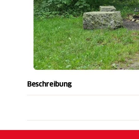
Beschreibung
Anzahl Feuerstellen: 1
Tisch vorhanden: ja
Anzahl Sitzplätze: 20
Gedeckt/ungedeckt: ungedeckt
Trinkwasser vorhanden: nein