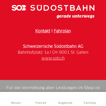
Mutschli, Joghurt, Crème fraîche, Buttermilch und
Molkedrink.
Kontakt
I
Fahrplan
Schweizerische Südostbahn AG
www.sob.ch
Für die Vermittlung aller Leistungen im Shop ist
die Swiss Booking AG verantwortlich.
Reisen
Freizeit
Angebote
Fanshop