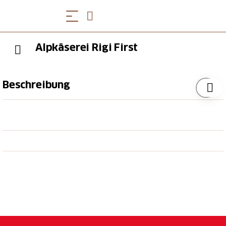
Alpkäserei Rigi First
Beschreibung
Während der Sommermonate wird die Milch der
über 200 gealpten Kühe vor Ort zu einzigartigen
Käsespezialitäten verarbeitet. Sie können zuschauen,
wie der Käse hergestellt wird und haben Einblick in
den Käsekeller. Führungen sind nach Vereinbarung
möglich.
Sie können das ganze Jahr über in unserem
einladenden Shop Alpkäse, Raclette und Alpbutter
einkaufen. Während der Sommermonate gibt es auch