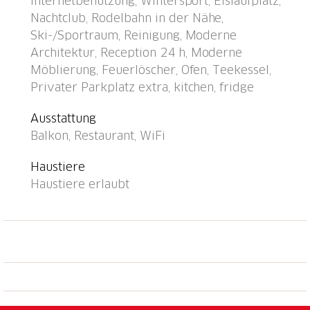
Internetbenutzung, Wintersport, Eislaufplatz,
Haus. Parkplatz (extra), Gemeinschaftsgarage (extra).
Nachtclub, Rodelbahn in der Nähe,
Maße: Höhe 200 cm. Supermarkt 800 m,
Ski-/Sportraum, Reinigung, Moderne
Einkaufszentrum 400 m, Restaurant 10 m, Bäckerei
Architektur, Reception 24 h, Moderne
300 m, Bushaltestelle "Kongresszentrum" 100 m,
Möblierung, Feuerlöscher, Ofen, Teekessel,
Bahnstation "Davos-Platz" 1.2 km, Park "Kurpark" 50
Privater Parkplatz extra, kitchen, fridge
m, Freibad, Hallenbad 200 m, Strandbad 3.1 km,
Badesee 2.7 km, See Davoser See 2.7 km. Golfplatz
Ausstattung
(18 Loch) 2 km, Surfschule 3.1 km, Segelschule 3.1
Balkon, Restaurant, WiFi
km, Tennis 4 km, Tennishalle 4 km, Minigolf 400 m,
Reitstall 5 km, Sportzentrum 200 m, Wanderwege ab
Haustiere
Haus, Radweg 400 m, Luftseilbahn 1.5 km,
Haustiere erlaubt
Bergeisenbahn 600 m, Sessellift 1.8 km, Gondelbahn
1.7 km, Skipisten 1.7 km, Skiverleih 1.7 km,
Skibushaltestelle 50 m, Skischule 1.5 km,
Kinderskischule 1.5 km, Langlaufloipe 1 km, Eisfeld
200 m, Kinderspielplatz 50 m. Nahe gelegene
Sehenswürdigkeiten: Kirchner Museum 50 m.
Bekannte Skigebiete sind gut erreichbar: Parsenn 1.5