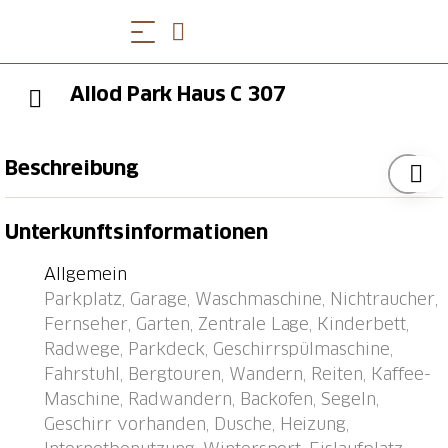
Allod Park Haus C 307
Beschreibung
Davos-Platz: Komfortables Appartementhaus "Allod-
Unterkunftsinformationen
Park", 1'560 m.ü.M.. Im Ortszentrum, 700 m vom
Zentrum von Davos Platz, zentrale, ruhige Lage. Zur
Allgemein
Mitbenutzung: Park. Im Hause: Empfang, Restaurant,
Parkplatz, Garage, Waschmaschine, Nichtraucher,
Bar, Wireless LAN, Fahrstuhl, Skiraum,
Fernseher, Garten, Zentrale Lage, Kinderbett,
Zentralheizung, Waschmaschine (extra),
Radwege, Parkdeck, Geschirrspülmaschine,
Wäschetrockner (zur Mitbenutzung, extra),
Fahrstuhl, Bergtouren, Wandern, Reiten, Kaffee-
Trockenraum, Skischuhtrockner. Wäschewechsel
Maschine, Radwandern, Backofen, Segeln,
(zusätzlich extra). Handtuchwechsel (zusätzlich extra).
Geschirr vorhanden, Dusche, Heizung,
Wohnungsreinigung möglich (extra). Zufahrt bis zum