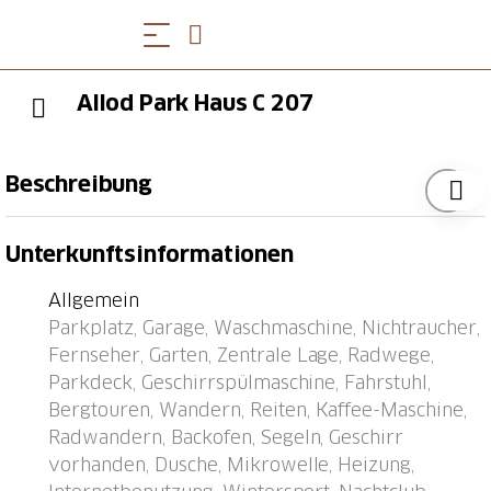
Allod Park Haus C 207
Beschreibung
Davos-Platz: Komfortables Appartementhaus "Allod-
Unterkunftsinformationen
Park", 1'560 m.ü.M.. Im Ortszentrum, 700 m vom
Zentrum von Davos Platz, zentrale, ruhige Lage. Zur
Allgemein
Mitbenutzung: Park. Im Hause: Empfang, Restaurant,
Parkplatz, Garage, Waschmaschine, Nichtraucher,
Bar, Wireless LAN, Fahrstuhl, Skiraum,
Fernseher, Garten, Zentrale Lage, Radwege,
Zentralheizung, Waschmaschine (extra),
Parkdeck, Geschirrspülmaschine, Fahrstuhl,
Wäschetrockner (zur Mitbenutzung, extra),
Bergtouren, Wandern, Reiten, Kaffee-Maschine,
Trockenraum, Skischuhtrockner. Wäschewechsel
Radwandern, Backofen, Segeln, Geschirr
(zusätzlich extra). Handtuchwechsel (zusätzlich extra).
vorhanden, Dusche, Mikrowelle, Heizung,
Wohnungsreinigung möglich (extra). Zufahrt bis zum