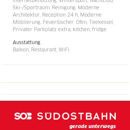
Internetbenutzung, Wintersport, Nachtclub,
Haus. Parkplatz (extra), Gemeinschaftsgarage (extra).
Ski-/Sportraum, Reinigung, Moderne
Maße: Höhe 200 cm. Supermarkt 800 m,
Architektur, Reception 24 h, Moderne
Einkaufszentrum 400 m, Restaurant 10 m, Bäckerei
Möblierung, Feuerlöscher, Ofen, Teekessel,
300 m, Bushaltestelle "Kongresszentrum" 100 m,
Privater Parkplatz extra, kitchen, fridge
Bahnstation "Davos-Platz" 1.2 km, Park "Kurpark" 50
m, Freibad, Hallenbad 200 m, Strandbad 3.1 km,
Ausstattung
Badesee 2.7 km, See Davoser See 2.7 km. Golfplatz
Balkon, Restaurant, WiFi
(18 Loch) 2 km, Surfschule 3.1 km, Segelschule 3.1
km, Tennis 4 km, Tennishalle 4 km, Minigolf 400 m,
Reitstall 5 km, Sportzentrum 200 m, Wanderwege ab
Haus, Radweg 400 m, Luftseilbahn 1.5 km,
Bergeisenbahn 600 m, Sessellift 1.8 km, Gondelbahn
1.7 km, Skipisten 1.7 km, Skiverleih 1.7 km,
Skibushaltestelle 50 m, Skischule 1.5 km,
Kinderskischule 1.5 km, Langlaufloipe 1 km, Eisfeld
200 m, Kinderspielplatz 50 m. Nahe gelegene
Sehenswürdigkeiten: Kirchner Museum 50 m.
Bekannte Skigebiete sind gut erreichbar: Parsenn 1.5