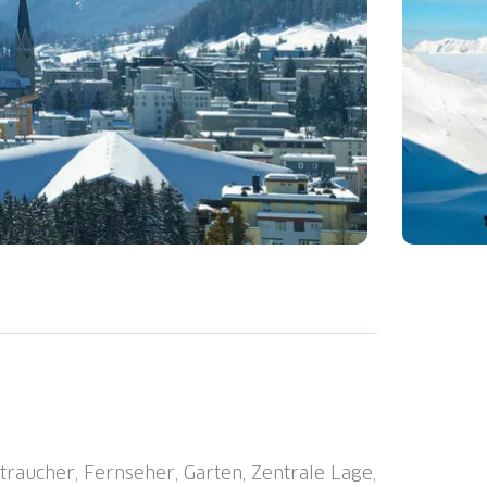
"Allod-Park", 1'560 m.ü.M.. Im
latz, zentrale, ruhige Lage. Zur
aurant, Bar, Wireless LAN, Fahrstuhl,
tra), Wäschetrockner (zur Mitbenutzung,
hewechsel (zusätzlich extra).
raucher, Fernseher, Garten, Zentrale Lage,
sreinigung möglich (extra). Zufahrt bis