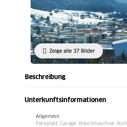
Zeige alle 37 Bilder
Beschreibung
Davos-Platz: Komfortables Appartementhaus 
Ortszentrum, 700 m vom Zentrum von Davos P
Unterkunftsinformationen
Mitbenutzung: Park. Im Hause: Empfang, Rest
Skiraum, Zentralheizung, Waschmaschine (ex
Allgemein
extra), Trockenraum, Skischuhtrockner. Wäsc
Parkplatz, Garage, Waschmaschine, Nicht
Handtuchwechsel (zusätzlich extra). Wohnung