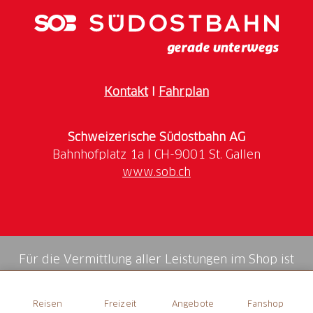
Kontakt
I
Fahrplan
Schweizerische Südostbahn AG
www.sob.ch
Für die Vermittlung aller Leistungen im Shop ist
die Swiss Booking AG verantwortlich.
Reisen
Freizeit
Angebote
Fanshop