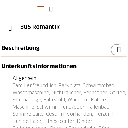
305 Romantik
Beschreibung
Bissone 9 km von Lugano: Schönes, komfortables
Unterkunftsinformationen
Appartementhaus "Lago di Lugano", umgeben von
Bäumen und Wiesen. Am Ortsrand Bissone, ruhige,
Allgemein
sonnige Lage, exzellente Lage: Absolut zentral und
Familienfreundlich, Parkplatz, Schwimmbad,
dennoch ruhig, 20 m vom See. Zur Mitbenutzung:
Waschmaschine, Nichtraucher, Fernseher, Garten,
Park, wunderschöner Garten zum Entspannen,
Klimaanlage, Fahrstuhl, Wandern, Kaffee-
Schwimmbad beheizt (saisonale Verfügbarkeit:
Maschine, Schwimm- und/oder Hallenbad,
01.Apr. - 30.Sep.) mit Innentreppe. Ungleichmässige
Sonnige Lage, Geschirr vorhanden, Heizung,
Schwimmbadform Dusche/WC im Poolbereich,
Ruhige Lage, Fitnesscenter, Kinder-
Kinderbecken, Aussendusche. Im Hause: Fitnessraum,