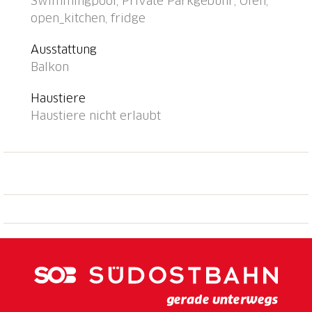
Swimmingpool, Private Parkgebühr, Ofen,
Fahrstuhl, Zentralheizung, Waschmaschine (extra),
open_kitchen, fridge
Wäschetrockner (zur Mitbenutzung, extra). Zufahrt
bis zum Haus. Parkplatz beim Haus. Bushaltestelle
Ausstattung
"Linie 439" 1 m, Bahnstation "Melide" 2.6 km,
Balkon
Badesee "Lago di Lugano" 5 m. Golfplatz (18 Loch) 15
km. Nahe gelegene Sehenswürdigkeiten: Lugano,
Haustiere
Foxtown Outlet, Mendrisio, Swissminiatur, Melide,
Haustiere nicht erlaubt
Mercato Luino, Ponte Tresa, Como IT, Parco San Grato,
Carona. Bekannte Skigebiete sind gut erreichbar:
Nara, Valle di Blenio, Carì, Leventina, Airolo. Bekannte
Seen in der Umgebung sind gut erreichbar: Lago di
Lugano, Lago di Como. Wandergebiete: San Salvatore,
Monte Bré, Tamaro und Splash+Spa, Rivera, Monte
Generoso. Bitte beachten: geeignet für Familien,
geeignet für Senioren. Der Besitzer akzeptiert keine
Gruppen. Der Besitzer akzeptiert keine
Jugendgruppen. Das Foto ist nur ein Hausbeispiel.
Weitere Unterkünfte sind buchbar. Ferienwohnung