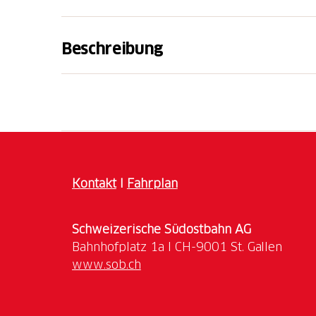
Beschreibung
Erleben Sie einen besonderen Tag mit über
Arten: von imposanten Löwen über faszinie
niedlichen Wallabys, neugierigen Äffchen, 
Papageien.
Kontakt
I
Fahrplan
Schweizerische Südostbahn AG
www.sob.ch