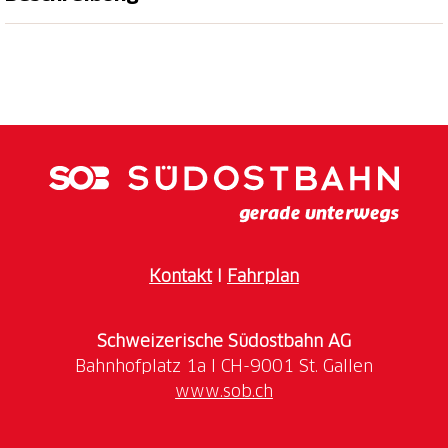
10% Rabatt auf den Familien-Eintritt
Das WOW-Museum in Zürich ist ein interaktives
Erlebnis für die ganze Familie. Im WOW Museum
geht es nicht nur ums Betrachten, denn hier wird am
selbst zum Highlight der optischen Illusionen –
einzigartige Schnappschüsse garantiert! Auf drei
Etagen warten insgesamt 12 Themenräume und das
Wonder Lab darauf entdeckt zu werden. Die Räume
bieten eine Vielzahl von Installationen.
Kontakt
I
Fahrplan
Schweizerische Südostbahn AG
www.sob.ch